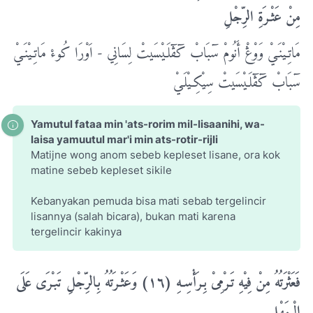
مِنْ عَثْـرَةِ الرِّجْلِ
مَاتِـیْنَـيْ وَوْڠْ أَنُومْ سٓبَابْ کٓڤٓلَـیْسَیتْ لِسَانِي - اَوْرَا کُوءْ مَاتِـیْنَـيْ
سٓبَابْ کٓڤٓلَـیْسَیتْ سِیْکِـیْلَـيْ
Yamutul fataa min 'ats-rorim mil-lisaanihi, wa-
laisa yamuutul mar'i min ats-rotir-rijli
Matijne wong anom sebeb kepleset lisane, ora kok
matine sebeb kepleset sikile
Kebanyakan pemuda bisa mati sebab tergelincir
lisannya (salah bicara), bukan mati karena
tergelincir kakinya
فَعَثْرَتُهُ مِنْ فِيْهِ تَـرْمِىْ بِـرَأْسِـهِ (١٦) وَعَثْـرَتُهُ بِالرِّجْلِ تَبـْرَى عَلَى
الْـمَهْلِ