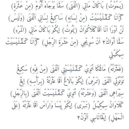
(يَـمُوْتُ) بَاكَالْ مَاتِي (الْفَتَى) سَڤَا بَوْجَاهْ أٓنُومْ (مِنْ عَـثْرَةٍ)
كٓرَانَا كٓـڤٓـلَـیْسَیْتْ (مِنْ لِسَانِهِ) سَاكِيڠْ لِسَانِي اَلْفَتَى (وَلَيسَ)
لَنْ اَوْرَا اَنَا اَڤَاكٓلَاكُوَانْ (يَمُوتُ) اِيْكُوْ بَاكَالْ مَاتِي (الْمَرْءِ)
سَڤَا أَوَاكْ٢ اَنْ سُوِيْجِي (مِنْ عَثْـرَةِ الرِّجْلِ) كٓرَانَا كٓـڤٓـلَـیْسَیْتْ
سِيْكَيْـلِي
(فَعَثْرَتُهُ) مَاڠْكَا اُتَوِيْ كٓـڤٓـلَـیْسَیْتِي اَلْفَتَى (مِنْ فِيْهِ) سَكِيڠْ
تُوْتُوْئِي اَلْفَتَى (تَـرْمِىْ) اِيْكُوْ بَالَاڠْ اَڤَا عَثْرَتُةْ (بِـرَأْسِـهِ) اِيڠْ
سِيْرَاهِى اَلْفَتَى (وَعَثْـرَتُهُ) اُتَوِيْ كٓـڤٓـلَـیْسَیْتْ اَلْفَتَى (بِالرِّجْلِ)
كٓلَاوَانْ سِيْكِيْـلْ (تَبـْرَى) اِيْكُوْ بِيْسَا وَارَاسْ اَڤَا عَثْرَتُهْ (عَلَى
الْـمَهْلِ) اِیْڠَاتَاسِي اَلَوْنْ٢