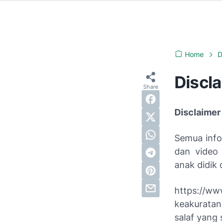
Home
D
Discl
Disclaimer
Semua infor
dan video 
anak didik 
https://ww
keakuratan
salaf yang 