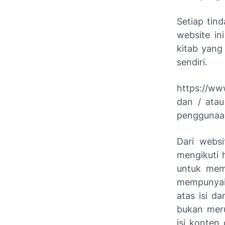
Setiap tin
website ini
kitab yang
sendiri.
https://ww
dan / ata
penggunaan
Dari websi
mengikuti 
untuk memb
mempunyai 
atas isi da
bukan mer
isi konten 