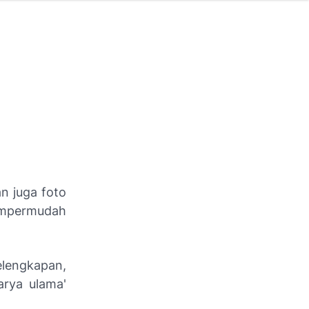
an juga foto
mempermudah
elengkapan,
arya ulama'