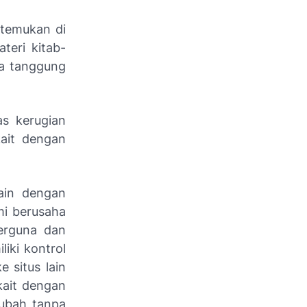
 temukan di
ateri kitab-
da tanggung
as kerugian
ait dengan
lain dengan
mi berusaha
berguna dan
iki kontrol
e situs lain
ait dengan
erubah tanpa