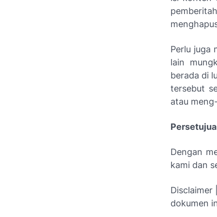
pemberitah
menghapus 
Perlu juga
lain mungk
berada di l
tersebut s
atau meng-
Persetuju
Dengan men
kami dan s
Disclaimer 
dokumen in