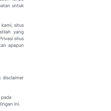
patan untuk
kami, situs
stilah yang
rivasi situs
akan apapun
 disclaimer
n pada
ingan ini.