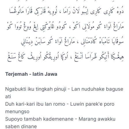
دُوهْ کَارِی کَارِی اِیْـبُو لَانْ رَامَا ، لُووِیهْ ڤَارۤکِی ڤَارَا مَانُوڠْسَا
مَارَاڠْ اَوَاءْ کُو مُولَانِی اَکُوْ ، کُودُو ڠُابُوکْتِی اِیڠْ وُوڠْ تُووَا کُوْ
سُوڤَایَا تَامْبَاهْ کُادۤمۤنَانِی ، مَارَاڠْ اَوَاءْ کُو سَابۤـنْ دِیْـنَانِي
هِیڠْــڮَا أَتِیْکُو ڠۤـرَاسَا اَنْــتۤڠْ ، اُوڮَا اُورِیڤْکُو اُورِیڤْ کَاڠْ سۤنۤـڠْ
Terjemah - latin Jawa
Ngabukti iku tingkah pinuji - Lan nuduhake baguse
ati
Duh kari-kari ibu lan romo - Luwin parek'e poro
menungso
Supoyo tambah kademenane - Marang awakku
saben dinane