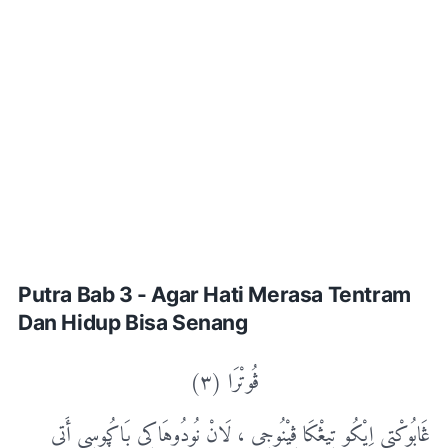
Putra Bab 3 - Agar Hati Merasa Tentram
Dan Hidup Bisa Senang
ڨُوتْرَا (٣)
ڠَابُوکْتِی اِیْکُو تِیڠْکَا ڤِیْنُوجِی ، لَانْ نُودُوهَاکِی بَاڮُوسِی أَتِی