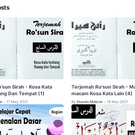
osts
'sun Sirah - Kosa Kata
Terjemah Ro'sun Sirah - 
ng Dan Tempat (1)
macam Kosa Kata Lain (4)
ur
17 May 2021
By
Husein Mabrur
18 May 2021
•
•