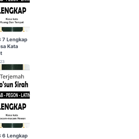
B 7 Lengkap
osa Kata
t
023
B 6 Lengkap