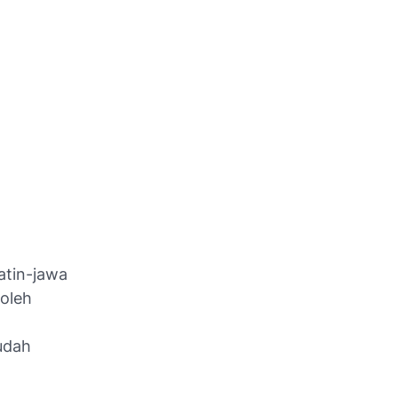
atin-jawa
oleh
udah