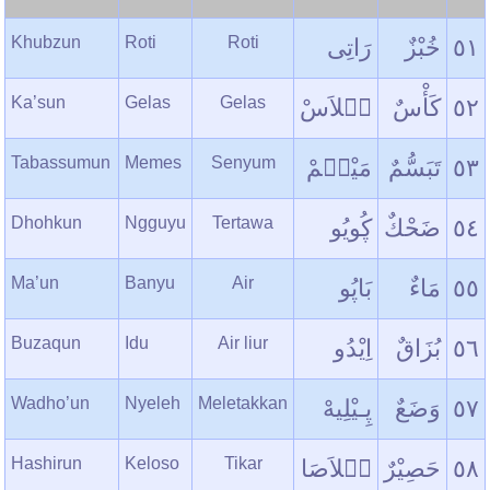
Khubzun
Roti
Roti
رَاتِی
خُبْزٌ
٥١
Ka’sun
Gelas
Gelas
ڮۤلاَسْ
کَأْسٌ
٥٢
Tabassumun
Memes
Senyum
مَیْسۤمْ
تَبَسُّمٌ
٥٣
Dhohkun
Ngguyu
Tertawa
ڮُویُو
ضَحْكٌ
٥٤
Ma’un
Banyu
Air
بَاپُو
مَاءٌ
٥٥
Buzaqun
Idu
Air liur
اِیْدُو
بُزَاقٌ
٥٦
Wadho’un
Nyeleh
Meletakkan
پِـیْلِیهْ
وَضَعٌ
٥٧
Hashirun
Keloso
Tikar
کۤلاَصَا
حَصِیْرٌ
٥٨