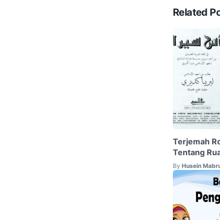
Related P
Terjemah Ro
Tentang Rua
By
Husein Mabr