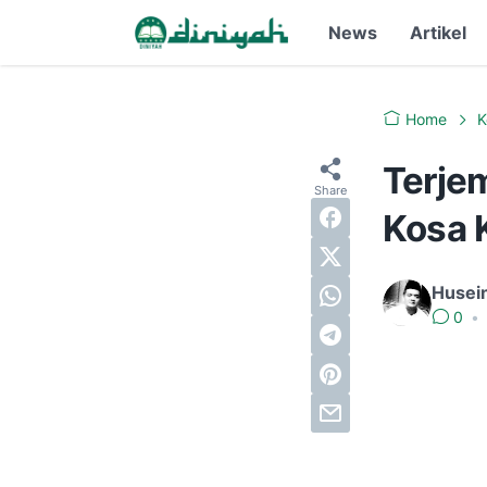
News
Artikel
Home
K
Terje
Kosa K
Husei
0
•