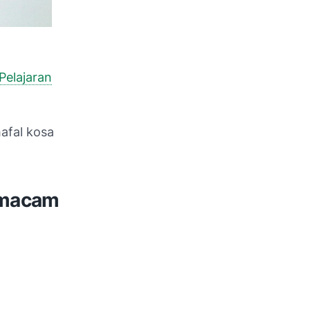
Pelajaran
hafal kosa
-macam