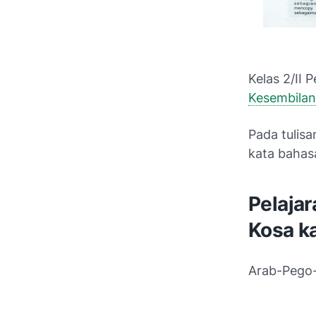
Kelas 2/II 
Kesembilan
Pada tulisa
kata bahas
Pelaja
Kosa ka
Arab-Pego-