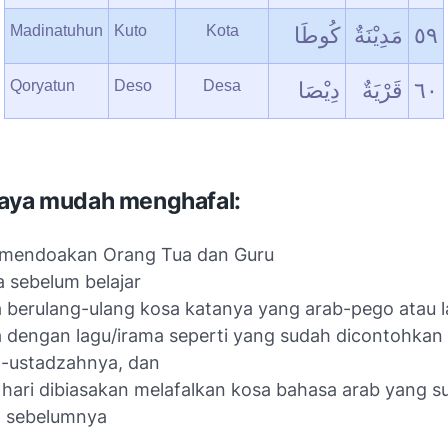
Madinatuhun
Kuto
Kota
کُوطَا
مَدِیْنَةٌ
٥٩
Qoryatun
Deso
Desa
دِیْصَا
قَرْیَةٌ
٦٠
paya mudah menghafal:
u mendoakan Orang Tua dan Guru
 sebelum belajar
 berulang-ulang kosa katanya yang arab-pego atau l
 dengan lagu/irama seperti yang sudah dicontohkan 
z-ustadzahnya, dan
 hari dibiasakan melafalkan kosa bahasa arab yang s
l sebelumnya