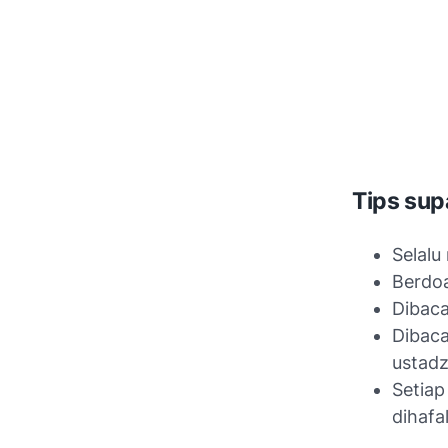
Tips su
Selal
Berdoa
Dibaca
Dibaca
ustad
Setiap
dihafa