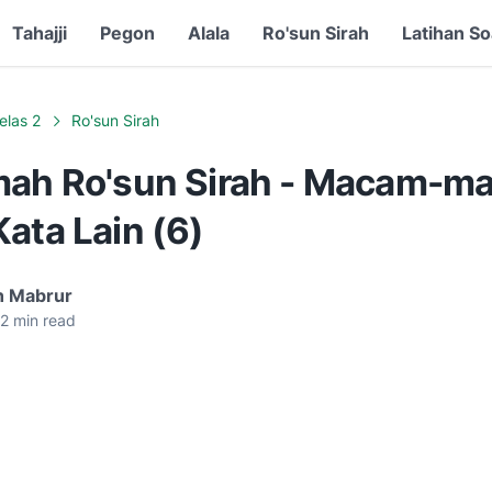
Tahajji
Pegon
Alala
Ro'sun Sirah
Latihan So
elas 2
Ro'sun Sirah
mah Ro'sun Sirah - Macam-m
ata Lain (6)
n Mabrur
2
min read