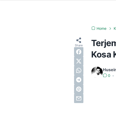
Home
K
Terje
Kosa K
Husei
0
•