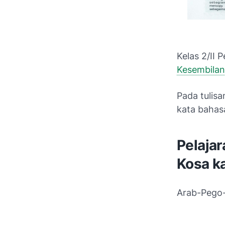
Kelas 2/II 
Kesembilan
Pada tulisa
kata bahas
Pelaja
Kosa ka
Arab-Pego-