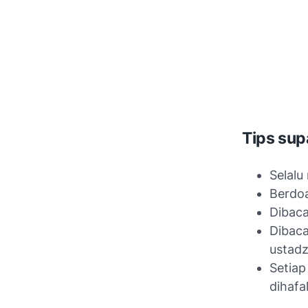
Tips su
Selal
Berdoa
Dibaca
Dibaca
ustad
Setiap
dihafa