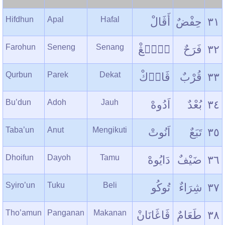
Hifdhun
Apal
Hafal
أَڤَالْ
حِفْضٌ
٣١
Farohun
Seneng
Senang
سۤنۤڠْ
فَرَحٌ
٣٢
Qurbun
Parek
Dekat
ڤَارۤكْ
قُرْبٌ
٣٣
Bu’dun
Adoh
Jauh
اَدُوهْ
بُعْدٌ
٣٤
Taba’un
Anut
Mengikuti
اَنُوتْ
تَبَعٌ
٣٥
Dhoifun
Dayoh
Tamu
دَایُوهْ
ضَیْفٌ
٣٦
Syiro’un
Tuku
Beli
تُوکُو
شِرَاءٌ
٣٧
Tho’amun
Panganan
Makanan
ڤَاڠَانَانْ
طَعَامٌ
٣٨