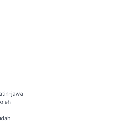
atin-jawa
oleh
udah