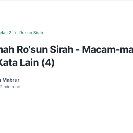
elas 2
Ro'sun Sirah
mah Ro'sun Sirah - Macam-m
ata Lain (4)
n Mabrur
2
min read