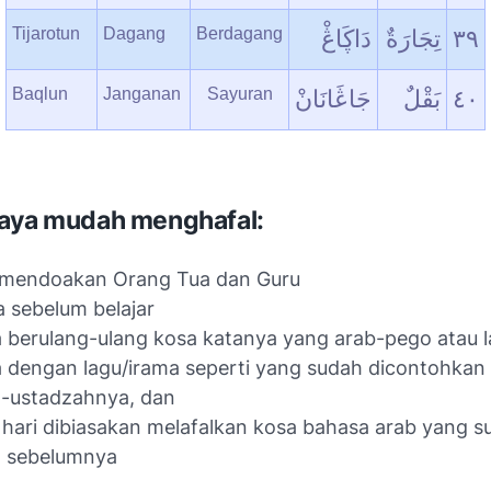
Tijarotun
Dagang
Berdagang
دَاڮَاڠْ
تِجَارَةٌ
٣٩
Baqlun
Janganan
Sayuran
جَاڠَانَانْ
بَقْلٌ
٤٠
paya mudah menghafal:
u mendoakan Orang Tua dan Guru
 sebelum belajar
 berulang-ulang kosa katanya yang arab-pego atau l
 dengan lagu/irama seperti yang sudah dicontohkan 
z-ustadzahnya, dan
 hari dibiasakan melafalkan kosa bahasa arab yang s
l sebelumnya