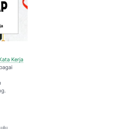
ata Kerja
ebagai
m
ng.
ulu