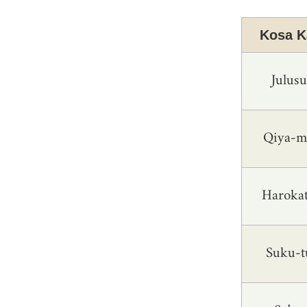
Kosa K
Julus
Qiya-
Haroka
Suku-t