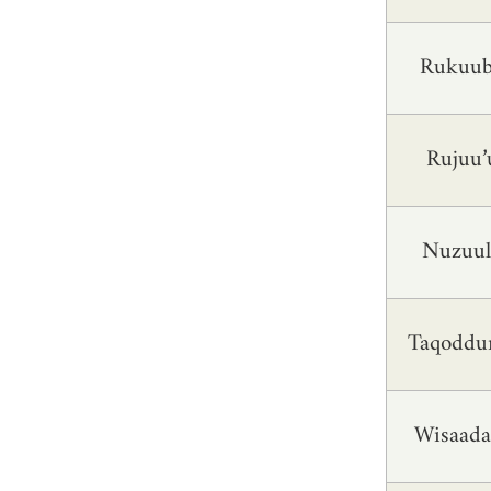
Rukuu
Rujuu’
Nuzuu
Taqodd
Wisaada