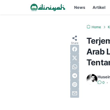
News
Artikel
Home
K
Terje
Arab L
Tenta
Husei
0
•