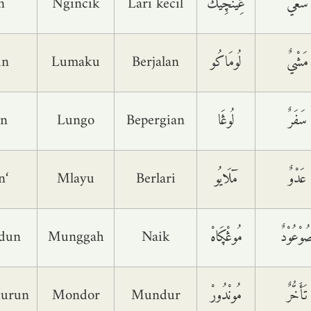
n
Ngincik
Lari kecil
ڠِينْچِيكْ
سَعْيٌ
un
Lumaku
Berjalan
لُومَاکُو
مَشْيٌ
un
Lungo
Bepergian
لُوڠَا
سَفَرٌ
‘Adwun
Mlayu
Berlari
مٓلَايُو
عَدْوٌ
dun
Munggah
Naik
مُوڠْڮَاهْ
ُوْعُوْدٌ
hurun
Mondor
Mundur
مُونْدُورْ
تَأَخُّرٌ