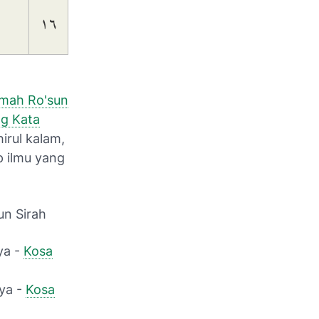
١٦
emah Ro'sun
ng Kata
irul kalam,
p ilmu yang
un Sirah
ya -
Kosa
ya -
Kosa