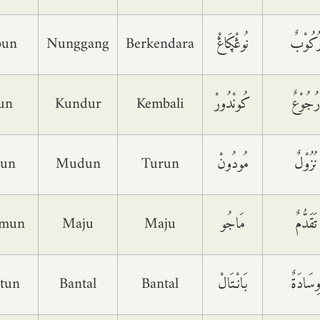
bun
Nunggang
Berkendara
نُوڠْڮَاڠْ
ُکُوْبٌ
un
Kundur
Kembali
کُونْدُورْ
رُجُوْعٌ
lun
Mudun
Turun
مُودُونْ
نُزُوْلٌ
umun
Maju
Maju
مَاجُو
تَقَدُّمٌ
tun
Bantal
Bantal
بَانْـتَالْ
ِسَادَةٌ