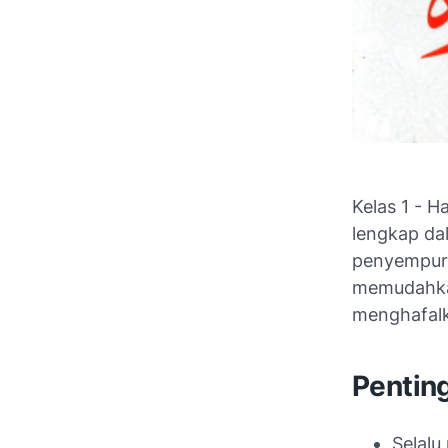
Kelas 1 - H
lengkap dal
penyempurn
memudahkan
menghafalk
Pentin
Selalu