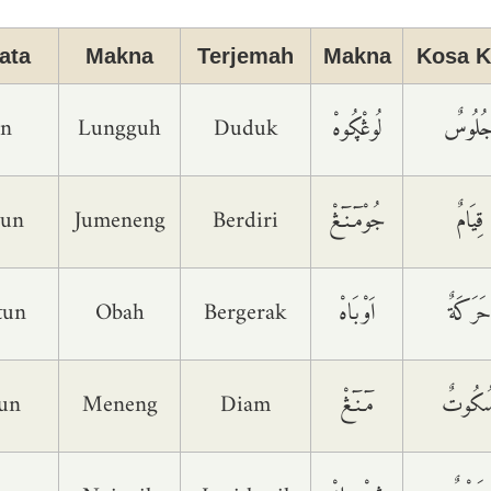
ata
Makna
Terjemah
Makna
Kosa K
un
Lungguh
Duduk
لُوڠْڮُوهْ
ُلُوسٌ
mun
Jumeneng
Berdiri
جُوْمٓـنٓـڠْ
قِیَامٌ
tun
Obah
Bergerak
اَوْبَاهْ
حَرَکَةٌ
un
Meneng
Diam
مٓـنٓـڠْ
ُکُوتٌ