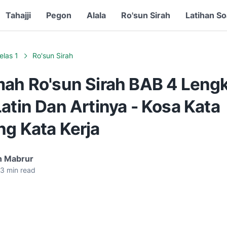
Tahajji
Pegon
Alala
Ro'sun Sirah
Latihan So
elas 1
Ro'sun Sirah
mah Ro'sun Sirah BAB 4 Leng
atin Dan Artinya - Kosa Kata
ng Kata Kerja
n Mabrur
3
min read