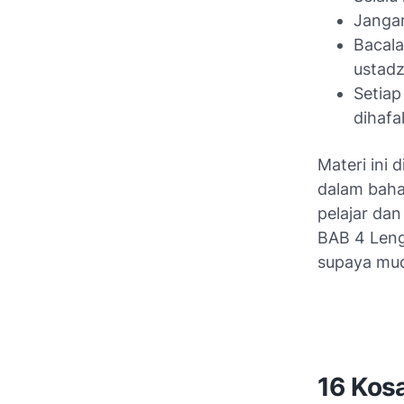
Jangan
Bacala
ustad
Setiap
dihafa
Materi ini
dalam baha
pelajar dan
BAB 4 Leng
supaya mu
16 Kosa