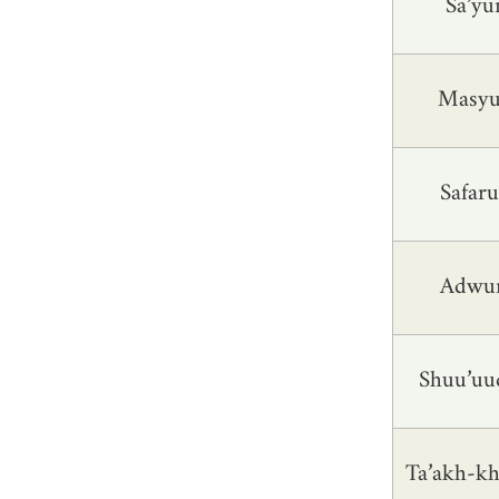
Sa’yu
Masy
Safar
Shuu’uu
Ta’akh-k