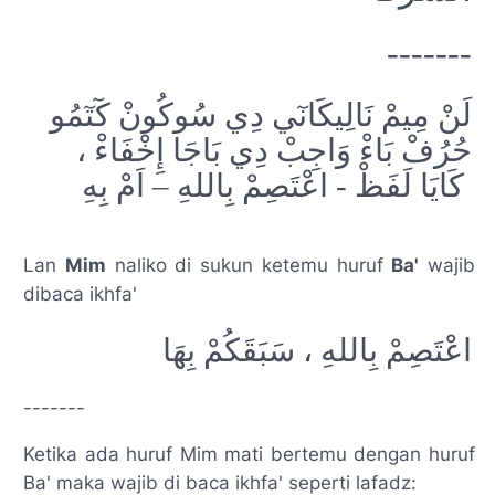
-------
لَنْ مِیمْ نَالِیکَانٓي دِي سُوکُونْ کٓتٓمُو
حُرُفْ بَا‌ءْ وَاجِبْ دِي بَاجَا ‌إِخْفَاءْ ،
کَایَا لَفَظْ - اعْتَصِمْ بِاللهِ – اَمْ بِهِ
Lan
Mim
naliko di sukun ketemu huruf
Ba'
wajib
dibaca ikhfa'
اعْتَصِمْ بِاللهِ ،
سَبَقَکُمْ بِهَا
-------
Ketika ada huruf Mim mati bertemu dengan huruf
Ba' maka wajib di baca ikhfa' seperti lafadz: