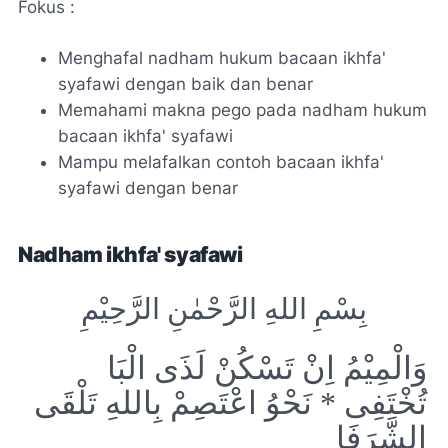
Fokus :
Menghafal nadham hukum bacaan ikhfa'
syafawi dengan baik dan benar
Memahami makna pego pada nadham hukum
bacaan ikhfa' syafawi
Mampu melafalkan contoh bacaan ikhfa'
syafawi dengan benar
Nadham ikhfa' syafawi
بِسْمِ اللهِ الرَّحْمٰنِ الرَّحِیْمِ
وَالْمِیْمُ اِنْ تَسْکُنْ لَذَی الْبَا
تُخْتَفِی * نَحْوُ اعْتَصِمْ بِاللهِ تَلْقَی
الشَّرَفَا