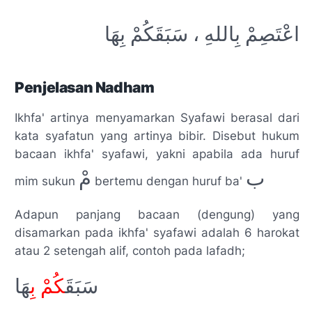
اعْتَصِمْ بِاللهِ ،
سَبَقَکُمْ بِهَا
Penjelasan Nadham
Ikhfa'
artinya menyamarkan
Syafawi
berasal dari
kata
syafatun
yang artinya bibir. Disebut hukum
bacaan ikhfa' syafawi, yakni apabila ada huruf
ب
مْ
mim sukun
bertemu dengan huruf ba'
Adapun panjang bacaan (dengung) yang
disamarkan pada ikhfa' syafawi adalah 6 harokat
atau 2 setengah alif, contoh pada lafadh;
سَبَقَ
کُمْ بِ
هَا