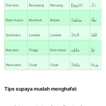
Dub-bun
Beruwang
Beruang
بۤرُووَاڠْ
دُبٌّ
Bath-thotun
Menthok
Bebek
مِینْطُوكْ
بَطَّةٌ
Qunfudun
Landak
Landak
لَانْدَاكْ
قُنْفُدٌ
Baq-qun
Tinggi
Kutu kasur
تِیڠْڮِي
بَقٌّ
Waza’atun
Cicak
Cicak
چِیْچَاكْ
وَزَعَةٌ
Tips supaya mudah menghafal: