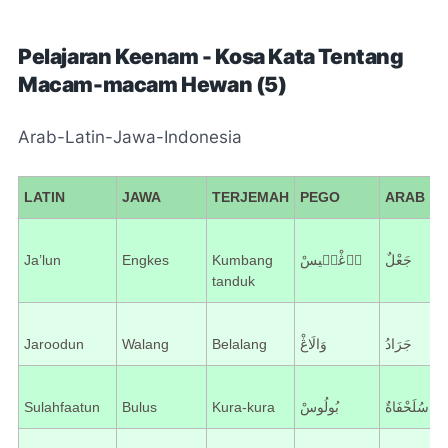
Pelajaran Keenam - Kosa Kata Tentang
Macam-macam Hewan (5)
Arab-Latin-Jawa-Indonesia
LATIN
JAWA
TERJEMAH
PEGO
ARAB
Ja’lun
Engkes
Kumbang
اۤڠْکۤیسْ
جَعْلٌ
tanduk
Jaroodun
Walang
Belalang
وَالَاڠْ
جَرَادُ
Sulahfaatun
Bulus
Kura-kura
بُولُوسْ
سُلَحْفَاةٌ