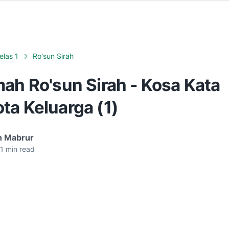
elas 1
Ro'sun Sirah
ah Ro'sun Sirah - Kosa Kata
ta Keluarga (1)
n Mabrur
1
min read