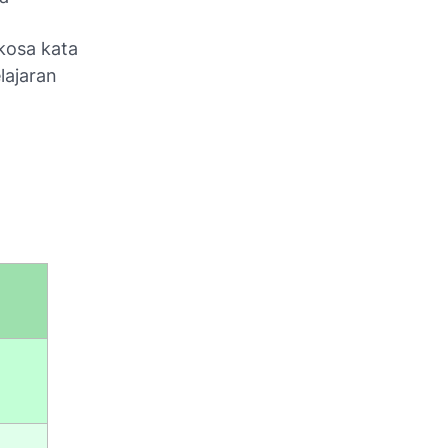
 kosa kata
lajaran
h