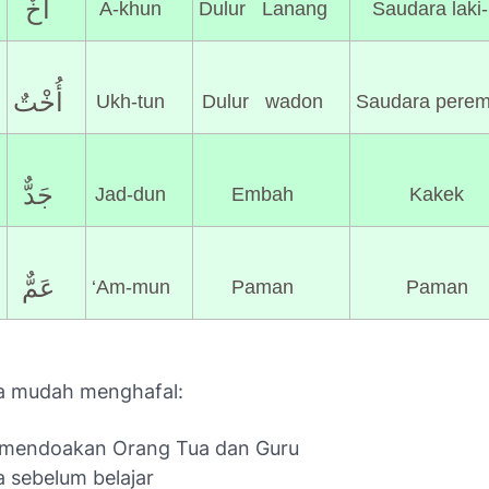
أَخٌ
A-khun
Dulur Lanang
Saudara laki-
أُخْتٌ
Ukh-tun
Dulur wadon
Saudara pere
جَدٌّ
Jad-dun
Embah
Kakek
عَمٌّ
‘Am-mun
Paman
Paman
a mudah menghafal:
u mendoakan Orang Tua dan Guru
 sebelum belajar