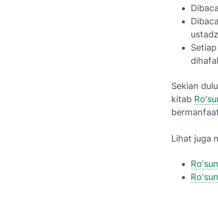
Dibaca
Dibaca
ustad
Setiap
dihafa
Sekian dul
kitab
Ro'su
bermanfaat
Lihat juga m
Ro'sun
Ro'sun