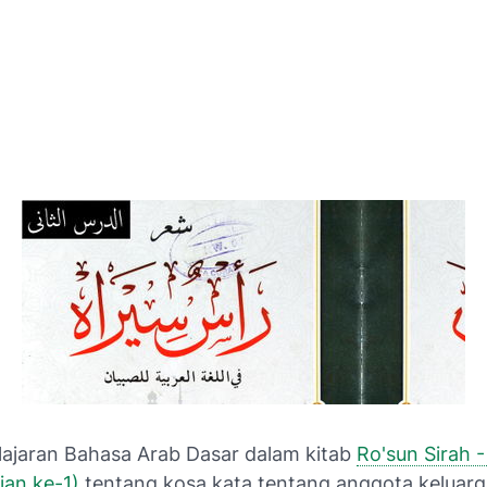
lajaran Bahasa Arab Dasar dalam kitab
Ro'sun Sirah -
ian ke-1)
tentang kosa kata tentang anggota keluarg