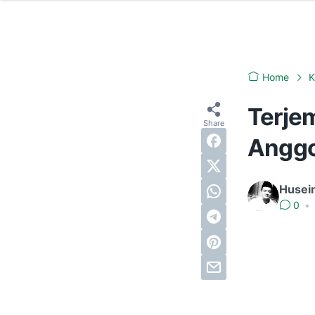
Home
K
Terjem
Anggo
Husei
0
•