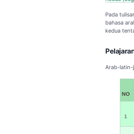
Pada tulisa
bahasa arab
kedua tent
Pelajara
Arab-latin
N
1