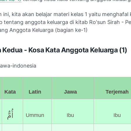
n ini, kita akan belajar materi kelas 1 yaitu menghafal
 tentang anggota keluarga di kitab Ro'sun Sirah - Pe
ang Anggota Keluarga (bagian ke-1)
n Kedua - Kosa Kata Anggota Keluarga (1)
-jawa-indonesia
O
Kata
Latin
Jawa
Terjema
أُمٌّ
Ummun
Ibu
Ibu