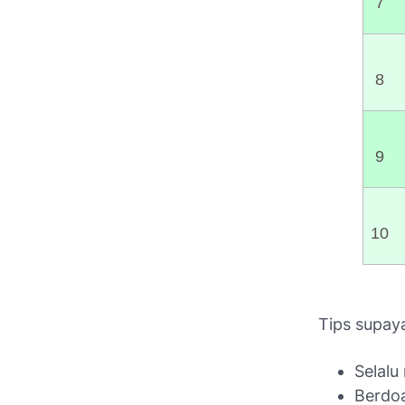
7
8
9
10
Tips supay
Selal
Berdoa