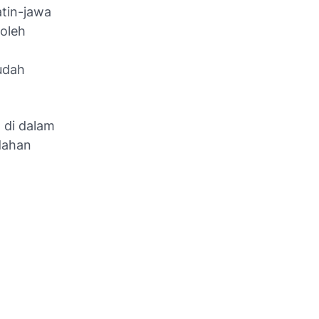
atin-jawa
oleh
udah
 di dalam
dahan